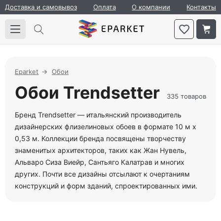
Доставка и самовывоз
Оплата
О компании
Контакты
Eparket
Обои
Обои Trendsetter
335 товаров
Бренд Trendsetter — итальянский производитель
дизайнерских флизелиновых обоев в формате 10 м х
0,53 м. Коллекции бренда посвящены творчеству
знаменитых архитекторов, таких как Жан Нувель,
Альваро Сиза Виейр, Сантьяго Калатрав и многих
других. Почти все дизайны отсылают к очертаниям
конструкций и форм зданий, спроектированных ими.