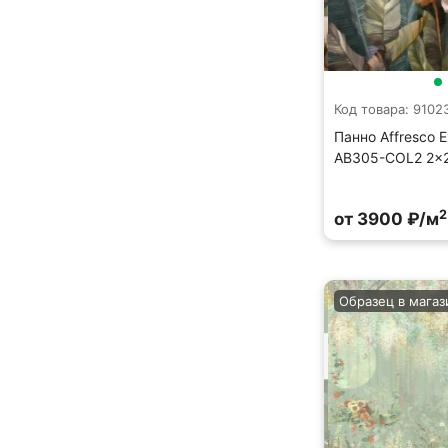
Код товара: 9102
Панно Affresco E
AB305-COL2 2x2
2
от 3900 ₽/м
Образец в магаз