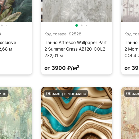
3
Код товара: 92528
Код то
xclusive
Панно Affresco Wallpaper Part
Панно 
,68 м
2 Summer Grass AB120-COL2
2 Morni
2x2,01 м
COL4 
2
от 3900 ₽/м
от 3
ине
Образец в магазине
Образ