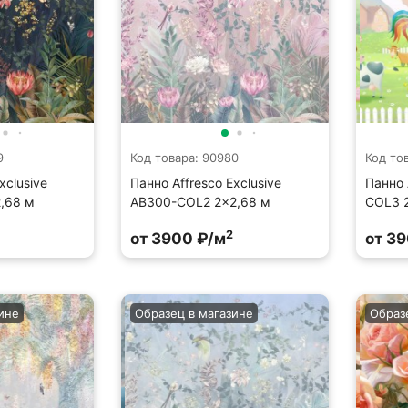
9
Код товара: 90980
Код то
xclusive
Панно Affresco Exclusive
Панно 
,68 м
AB300-COL2 2x2,68 м
COL3 
2
от 3900 ₽/м
от 3
ине
Образец в магазине
Образ