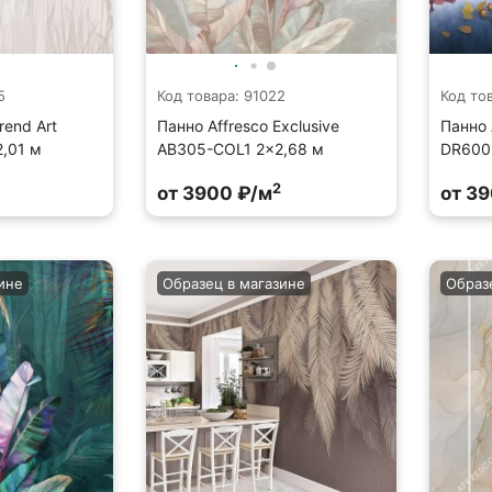
5
Код товара: 91022
Код то
rend Art
Панно Affresco Exclusive
Панно 
,01 м
AB305-COL1 2x2,68 м
DR600
2
от 3900 ₽/м
от 3
ине
Образец в магазине
Образ