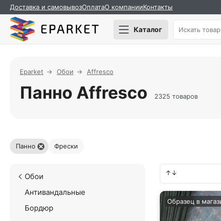
Доставка и самовывоз
Оплата
О компании
Контакты
Каталог
Eparket
Обои
Affresco
Панно Affresco
2325 товаров
Панно
Фрески
Обои
Антивандальные
Образец в магаз
Бордюр