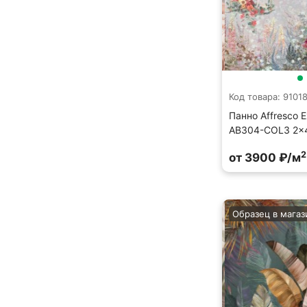
Код товара: 9101
Панно Affresco E
AB304-COL3 2x
2
от 3900 ₽/м
Образец в магаз