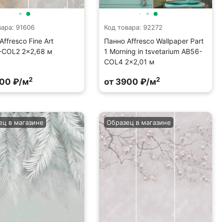
вара: 91606
Код товара: 92272
Affresco Fine Art
Панно Affresco Wallpaper Part
-COL2 2x2,68 м
1 Morning in tsvetarium AB56-
COL4 2x2,01 м
2
2
900 ₽/м
от 3900 ₽/м
ец в магазине
Образец в магазине