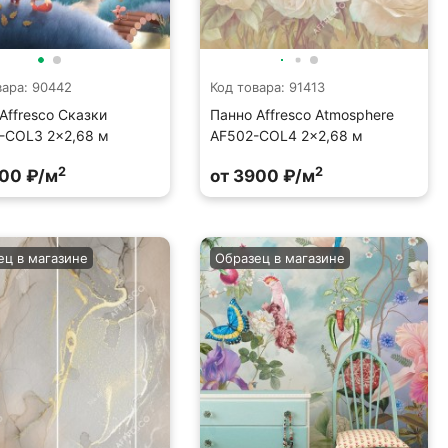
вара: 90442
Код товара: 91413
Affresco Сказки
Панно Affresco Atmosphere
-COL3 2x2,68 м
AF502-COL4 2x2,68 м
2
2
900 ₽/м
от 3900 ₽/м
ец в магазине
Образец в магазине