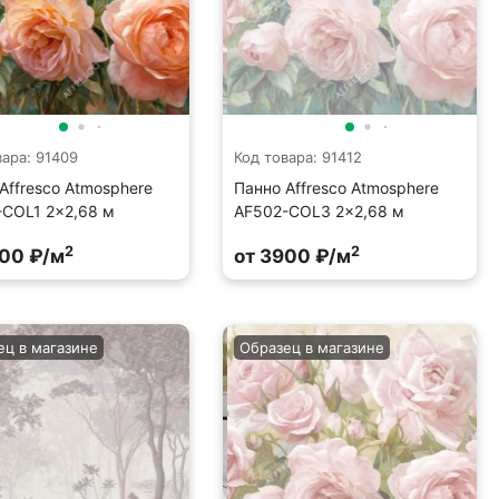
вара: 91409
Код товара: 91412
Affresco Atmosphere
Панно Affresco Atmosphere
-COL1 2x2,68 м
AF502-COL3 2x2,68 м
2
2
900 ₽/м
от 3900 ₽/м
ец в магазине
Образец в магазине