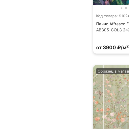
Код товара: 9102
Панно Affresco E
AB305-COL3 2x
2
от 3900 ₽/м
Образец в магаз