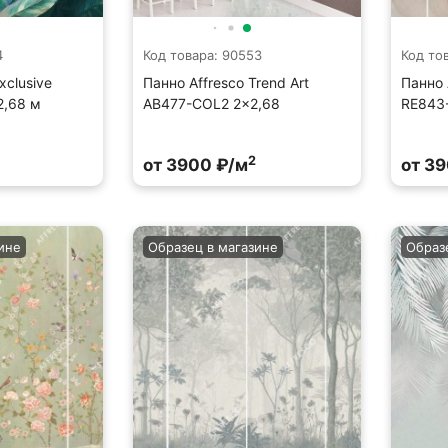
4
Код товара: 90553
Код то
xclusive
Панно Affresco Trend Art
Панно 
2,68 м
AB477-COL2 2×2,68
RE843
2
от 3900 ₽/м
от 3
ине
Образец в магазине
Образ