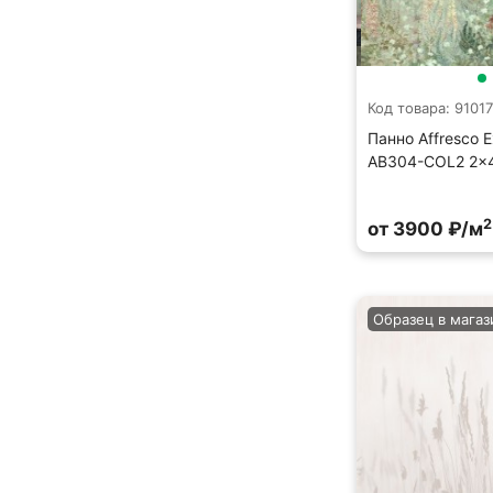
Код товара: 91017
Панно Affresco E
AB304-COL2 2x
2
от 3900 ₽/м
Образец в магаз