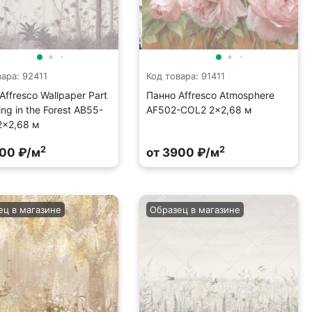
вара: 92411
Код товара: 91411
Affresco Wallpaper Part
Панно Affresco Atmosphere
ng in the Forest AB55-
AF502-COL2 2x2,68 м
2x2,68 м
2
2
900 ₽/м
от 3900 ₽/м
ец в магазине
Образец в магазине