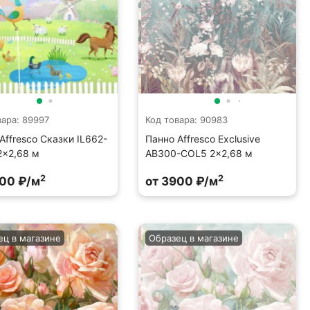
вара: 89997
Код товара: 90983
Affresco Сказки IL662-
Панно Affresco Exclusive
2x2,68 м
AB300-COL5 2x2,68 м
2
2
900 ₽/м
от 3900 ₽/м
ец в магазине
Образец в магазине