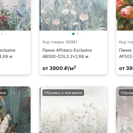
8
Код товара: 90981
Код то
xclusive
Панно Affresco Exclusive
Панно 
4,69 м
AB300-COL3 2x2,68 м
AF502
2
от 3900 ₽/м
от 3
ине
Образец в магазине
Образ