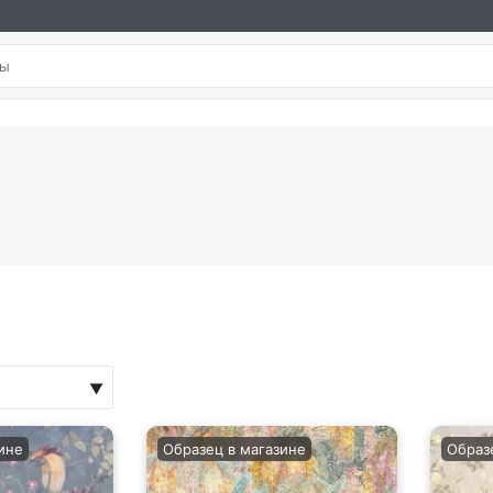
ине
Образец в магазине
Образ