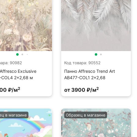
вара: 90982
Код товара: 90552
Affresco Exclusive
Панно Affresco Trend Art
-COL4 2x2,68 м
AB477-COL1 2×2,68
2
2
900 ₽/м
от 3900 ₽/м
ец в магазине
Образец в магазине