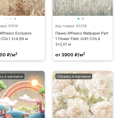
вара: 91016
Код товара: 92238
Affresco Exclusive
Панно Affresco Wallpaper Part
-COL1 2x4,69 м
1 Flower Field JV41-COL4
2x2,01 м
2
2
900 ₽/м
от 3900 ₽/м
ец в магазине
Образец в магазине