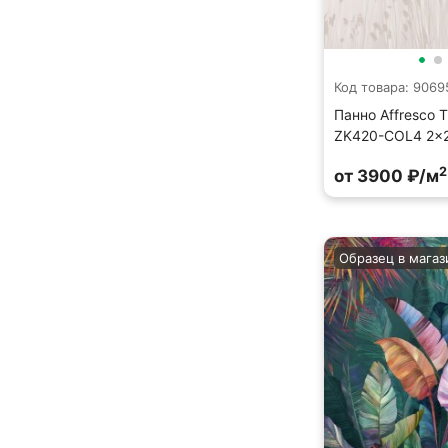
Код товара: 9069
Панно Affresco T
ZK420-COL4 2x2
2
от 3900 ₽/м
Образец в магаз