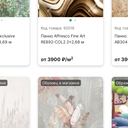
Код товара: 92016
Код то
xclusive
Панно Affresco Fine Art
Панно 
4,69 м
RE892-COL2 2x2,68 м
AB304
2
от 3900 ₽/м
от 3
ине
Образец в магазине
Образ