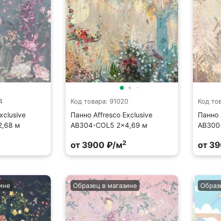
4
Код товара: 91020
Код то
xclusive
Панно Affresco Exclusive
Панно 
2,68 м
AB304-COL5 2x4,69 м
AB300
2
от 3900 ₽/м
от 3
ине
Образец в магазине
Образ