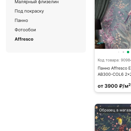
Малярный флизелин
Под покраску
Панно
Фотообои
Affresco
Код товара: 9098
Панно Affresco E
AB300-COL6 2x
2
от 3900 ₽/м
Образец в магаз