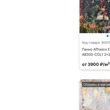
Код товара: 9097
Панно Affresco E
AB300-COL1 2x2
2
от 3900 ₽/м
Образец в магаз