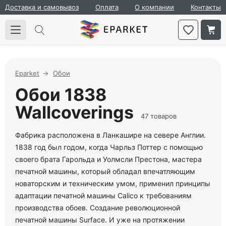
Доставка и самовывоз
Оплата
О компании
Контакты
Eparket
Обои
Обои 1838
Wallcoverings
47 товаров
Фабрика расположена в Ланкашире на севере Англии.
1838 год был годом, когда Чарльз Поттер с помощью
своего брата Гарольда и Уолмсли Престона, мастера
печатной машины, который обладал впечатляющим
новаторским и техническим умом, применил принципы
адаптации печатной машины Calico к требованиям
производства обоев. Создание революционной
печатной машины Surface. И уже на протяжении