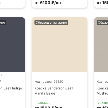
.
от 6100 ₽/шт.
от 15
ине
Образец в магазине
Образ
7
Код товара: 96820
Код то
n цвет Indigo
Краска Sanderson цвет
Краска
Manilla Beige
Mushr
В наличии
В нали