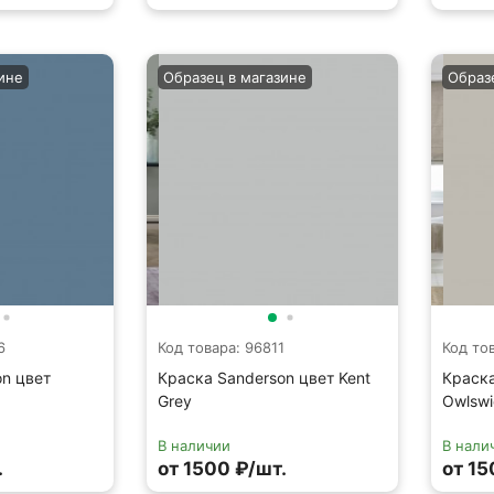
ине
Образец в магазине
Образ
6
Код товара: 96811
Код то
on цвет
Краска Sanderson цвет Kent
Краска
Grey
Owlswi
В наличии
В нали
.
от 1500 ₽/шт.
от 15