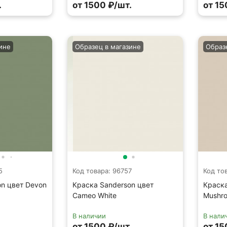
.
от 1500 ₽/шт.
от 15
ине
Образец в магазине
Образ
5
Код товара: 96757
Код то
on цвет Devon
Краска Sanderson цвет
Краска
Cameo White
Mushro
В наличии
В нали
.
от 1500 ₽/шт.
от 15