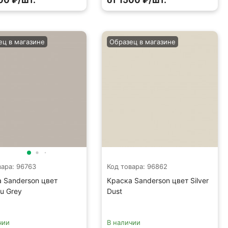
00 ₽/шт.
от 1500 ₽/шт.
ец в магазине
Образец в магазине
вара: 96763
Код товара: 96862
 Sanderson цвет
Краска Sanderson цвет Silver
u Grey
Dust
чии
В наличии