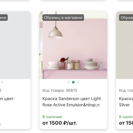
ине
Образец в магазине
Образ
8
Код товара: 96815
Код то
on цвет
Краска Sanderson цвет Light
Краска
Rose Active Emulsion&nbsp;л
Silver
В наличии
В нали
.
от 1500 ₽/шт.
от 15