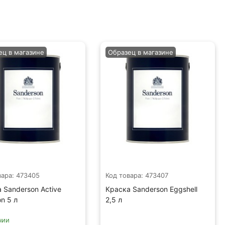
ец в магазине
Образец в магазине
вара: 473405
Код товара: 473407
 Sanderson Active
Краска Sanderson Eggshell
on 5 л
2,5 л
чии