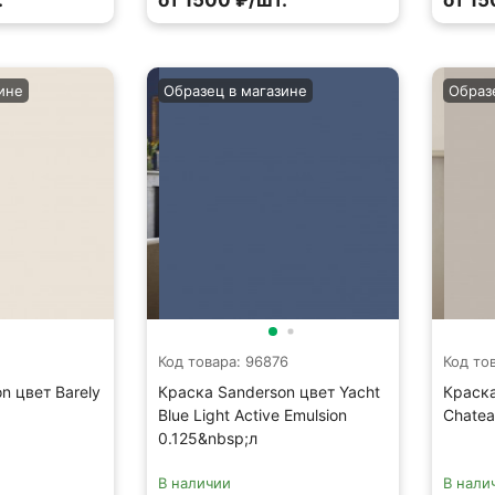
.
от 1500 ₽/шт.
от 15
ине
Образец в магазине
Образ
1
Код товара: 96876
Код то
n цвет Barely
Краска Sanderson цвет Yacht
Краска
Blue Light Active Emulsion
Chatea
0.125&nbsp;л
В наличии
В нали