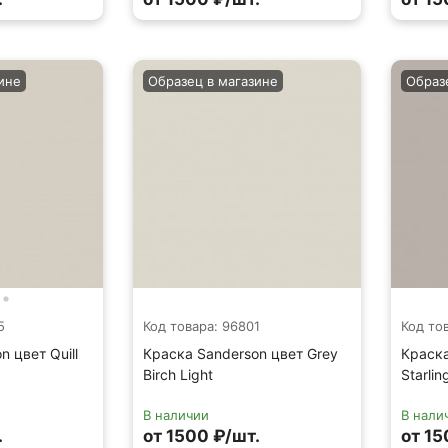
ине
Образец в магазине
Образ
5
Код товара: 96801
Код то
 цвет Quill
Краска Sanderson цвет Grey
Краска
Birch Light
Starlin
В наличии
В нали
.
от 1500 ₽/шт.
от 15