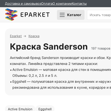
Доставка и самовывоз
Оплата
О компании
Контакты
Каталог
Eparket
Краска
Краска Sanderson
197 товаров
Английский бренд Sanderson производит краски и обои. К
комнатах. Линейка представлена 2 типами краски:
Active Emulsion — матовая краска для стен в помещени
Объемы: 0,2 л, 2.5 л и 5 л.
Eggshell — полуматовая краска для внутренних и наруж
рекомендована для использования в кухне, коридоре и ва
Active Emulsion
Eggshell