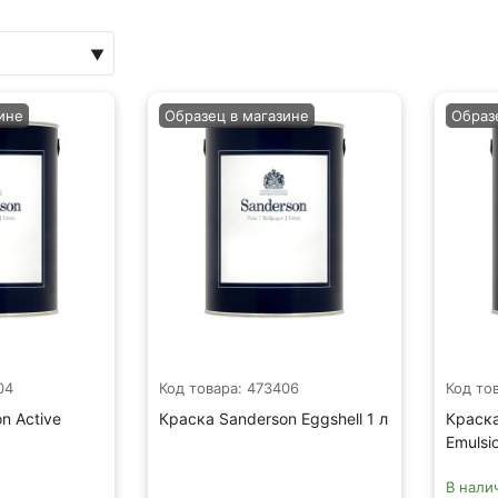
ине
Образец в магазине
Образ
04
Код товара: 473406
Код то
n Active
Краска Sanderson Eggshell 1 л
Краска
Emulsi
В нали