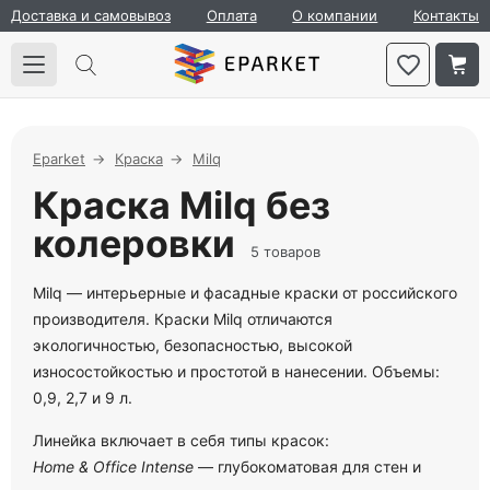
Доставка и самовывоз
Оплата
О компании
Контакты
Eparket
Краска
Milq
Краска Milq без
колеровки
5 товаров
Milq — интерьерные и фасадные краски от российского
производителя. Краски Milq отличаются
экологичностью, безопасностью, высокой
износостойкостью и простотой в нанесении. Объемы:
0,9, 2,7 и 9 л.
Линейка включает в себя типы красок:
Home & Office Intense
— глубокоматовая для стен и