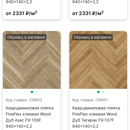
940×140×2,2
940×140×2,2
2
2
от 2331 ₽/м
от 2331 ₽/м
Образец в магазине
Образец в магазине
Код товара: 139953
Код товара: 139951
Кварцвиниловая плитка
Кварцвиниловая плитка
FineFlex клеевая Wood
FineFlex клеевая Wood
Дуб Азас FX-109F
Дуб Тигирек FX-107F
940×140×2,2
940×140×2,2