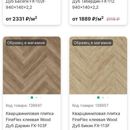
Дуб Басеги FX-102F
Дуб Тебердин FX-112
940×140×2,2
940×140×2,2
2
2
от 2331 ₽/м
от 1889 ₽/м
2119 ₽
Образец в магазине
Образец в магазине
Код товара: 139947
Код товара: 139957
Кварцвиниловая плитка
Кварцвиниловая плитка
FineFlex клеевая Wood
FineFlex клеевая Wood
Дуб Дарвин FX-103F
Дуб Бикин FX-113F