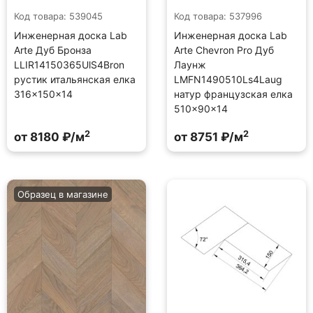
Код товара: 539045
Код товара: 537996
Инженерная доска Lab
Инженерная доска Lab
Arte Дуб Бронза
Arte Chevron Pro Дуб
LLIR14150365UlS4Bron
Лаунж
рустик итальянская елка
LMFN1490510Ls4Laug
316×150×14
натур французская елка
510×90×14
2
2
от 8180 ₽/м
от 8751 ₽/м
Образец в магазине