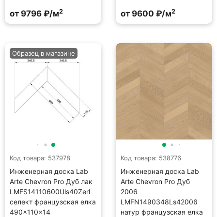
2
2
от 9796 ₽/м
от 9600 ₽/м
Образец в магазине
Код товара: 537978
Код товара: 538776
Инженерная доска Lab
Инженерная доска Lab
Arte Chevron Pro Дуб лак
Arte Chevron Pro Дуб
LMFS14110600Uls40Zerl
2006
селект французская елка
LMFN1490348Ls42006
490×110×14
натур французская елка