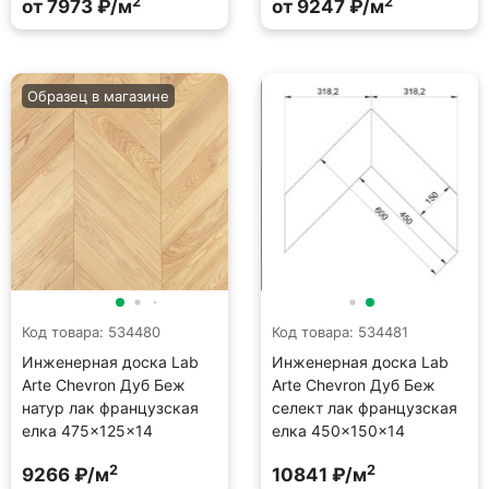
2
2
от 7973 ₽/м
от 9247 ₽/м
Образец в магазине
Код товара: 534480
Код товара: 534481
Инженерная доска Lab
Инженерная доска Lab
Arte Chevron Дуб Беж
Arte Chevron Дуб Беж
натур лак французская
селект лак французская
елка 475×125×14
елка 450×150×14
2
2
9266 ₽/м
10841 ₽/м