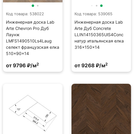
Код товара: 538022
Код товара: 539065
Инженерная доска Lab
Инженерная доска Lab
Arte Chevron Pro Дуб
Arte Дуб Concrete
Лаунж
LLIN14150365UlS4Conc
LMFS1490510Ls4Laug
натур итальянская елка
селект французская елка
316×150×14
510×90×14
2
2
от 9796 ₽/м
от 9268 ₽/м