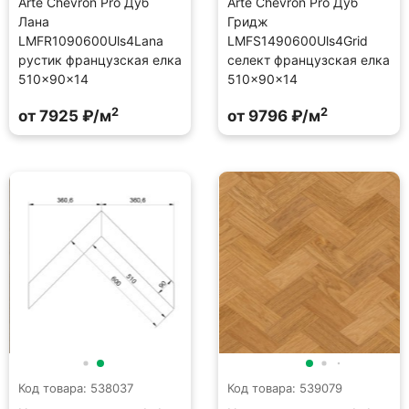
Arte Chevron Pro Дуб
Arte Chevron Pro Дуб
Лана
Гридж
LMFR1090600Uls4Lana
LMFS1490600Uls4Grid
рустик французская елка
селект французская елка
510×90×14
510×90×14
2
2
от 7925 ₽/м
от 9796 ₽/м
Код товара: 538037
Код товара: 539079