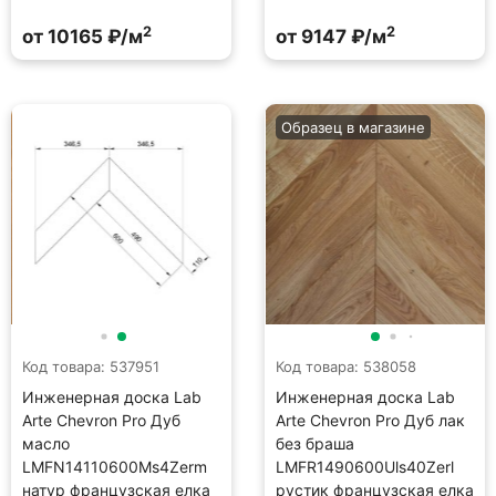
2
2
от 10165 ₽/м
от 9147 ₽/м
Образец в магазине
Код товара: 537951
Код товара: 538058
Инженерная доска Lab
Инженерная доска Lab
Arte Chevron Pro Дуб
Arte Chevron Pro Дуб лак
масло
без браша
LMFN14110600Ms4Zerm
LMFR1490600Uls40Zerl
натур французская елка
рустик французская елка