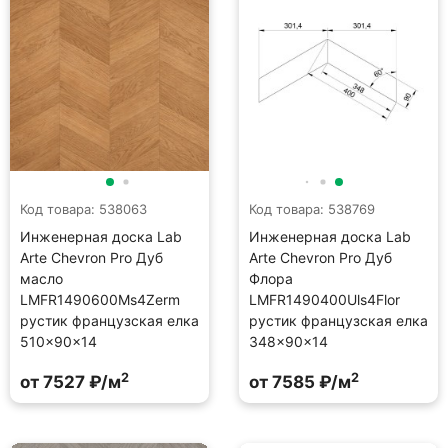
Код товара: 538063
Код товара: 538769
Инженерная доска Lab
Инженерная доска Lab
Arte Chevron Pro Дуб
Arte Chevron Pro Дуб
масло
Флора
LMFR1490600Ms4Zerm
LMFR1490400Uls4Flor
рустик французская елка
рустик французская елка
510×90×14
348×90×14
2
2
от 7527 ₽/м
от 7585 ₽/м