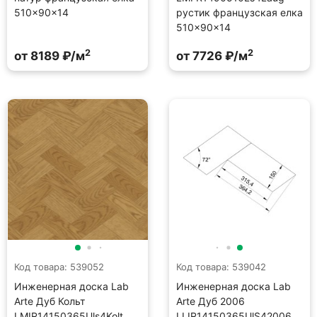
510×90×14
рустик французская елка
510×90×14
2
2
от 8189 ₽/м
от 7726 ₽/м
Код товара: 539052
Код товара: 539042
Инженерная доска Lab
Инженерная доска Lab
Arte Дуб Кольт
Arte Дуб 2006
LMIR14150365Uls4Kolt
LLIR14150365UlS42006