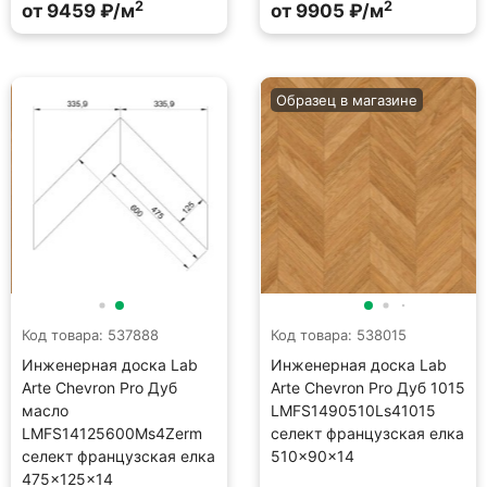
2
2
от 9459 ₽/м
от 9905 ₽/м
Образец в магазине
Код товара: 537888
Код товара: 538015
Инженерная доска Lab
Инженерная доска Lab
Arte Chevron Pro Дуб
Arte Chevron Pro Дуб 1015
масло
LMFS1490510Ls41015
LMFS14125600Ms4Zerm
селект французская елка
селект французская елка
510×90×14
475×125×14