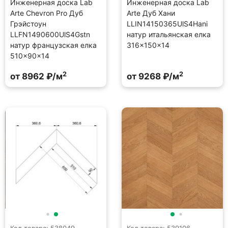
Инженерная доска Lab
Инженерная доска Lab
Arte Chevron Pro Дуб
Arte Дуб Хани
Грэйстоун
LLIN14150365UlS4Hani
LLFN1490600UlS4Gstn
натур итальянская елка
натур французская елка
316×150×14
510×90×14
2
2
от 8962 ₽/м
от 9268 ₽/м