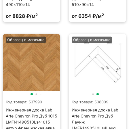
490×110×14
510×90×14
2
2
от 8828 ₽/м
от 6354 ₽/м
Образец в магазине
Образец в магазине
Код товара: 537990
Код товара: 538009
Инженерная доска Lab
Инженерная доска Lab
Arte Chevron Pro Дуб 1015
Arte Chevron Pro Дуб
LMFN1490510Ls41015
Лаунж
натур французская елка
LMFR1490510Ls4Laug