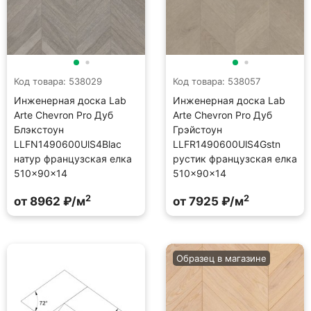
Код товара: 538029
Код товара: 538057
Инженерная доска Lab
Инженерная доска Lab
Arte Chevron Pro Дуб
Arte Chevron Pro Дуб
Блэкстоун
Грэйстоун
LLFN1490600UlS4Blac
LLFR1490600UlS4Gstn
натур французская елка
рустик французская елка
510×90×14
510×90×14
2
2
от 8962 ₽/м
от 7925 ₽/м
Образец в магазине