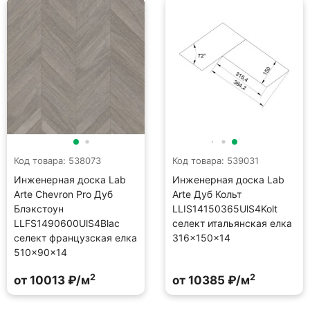
Код товара: 538073
Код товара: 539031
Инженерная доска Lab
Инженерная доска Lab
Arte Chevron Pro Дуб
Arte Дуб Кольт
Блэкстоун
LLIS14150365UlS4Kolt
LLFS1490600UlS4Blac
селект итальянская елка
селект французская елка
316×150×14
510×90×14
2
2
от 10013 ₽/м
от 10385 ₽/м