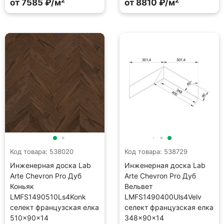
2
2
от 7585 ₽/м
от 8810 ₽/м
Код товара: 538020
Код товара: 538729
Инженерная доска Lab
Инженерная доска Lab
Arte Chevron Pro Дуб
Arte Chevron Pro Дуб
Коньяк
Вельвет
LMFS1490510Ls4Konk
LMFS1490400Uls4Velv
селект французская елка
селект французская елка
510×90×14
348×90×14