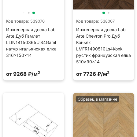
Код товара: 539070
Код товара: 538007
Инженерная доска Lab
Инженерная доска Lab
Arte Дуб Гамлет
Arte Chevron Pro Дуб
LLIN14150365UlS4Gaml
Коньяк
натур итальянская елка
LMFR1490510Ls4Konk
316×150×14
рустик французская елка
510×90×14
2
2
от 9268 ₽/м
от 7726 ₽/м
Образец в магазине