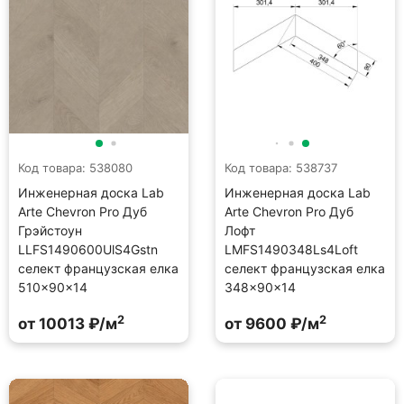
Код товара: 538080
Код товара: 538737
Инженерная доска Lab
Инженерная доска Lab
Arte Chevron Pro Дуб
Arte Chevron Pro Дуб
Грэйстоун
Лофт
LLFS1490600UlS4Gstn
LMFS1490348Ls4Loft
селект французская елка
селект французская елка
510×90×14
348×90×14
2
2
от 10013 ₽/м
от 9600 ₽/м