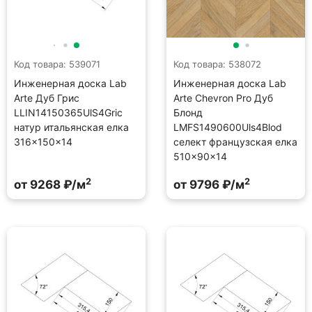
Код товара: 539071
Код товара: 538072
Инженерная доска Lab
Инженерная доска Lab
Arte Дуб Грис
Arte Chevron Pro Дуб
LLIN14150365UlS4Gric
Блонд
натур итальянская елка
LMFS1490600Uls4Blod
316×150×14
селект французская елка
510×90×14
2
2
от 9268 ₽/м
от 9796 ₽/м