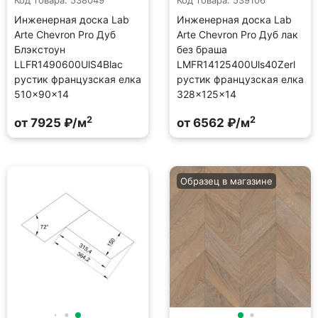
Код товара: 538049
Код товара: 539106
Инженерная доска Lab
Инженерная доска Lab
Arte Chevron Pro Дуб
Arte Chevron Pro Дуб лак
Блэкстоун
без браша
LLFR1490600UlS4Blac
LMFR14125400Uls40Zerl
рустик французская елка
рустик французская елка
510×90×14
328×125×14
2
2
от 7925 ₽/м
от 6562 ₽/м
Образец в магазине