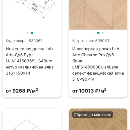
Код товара: 539067
Код товара: 538083
Инженерная доска Lab
Инженерная доска Lab
Arte Дуб Бург
Arte Chevron Pro Дуб
LLIN14150365UlS4Burg
Лана
натур итальянская елка
LMFS1490600Uls4Lana
316×150×14
селект французская елка
510×90×14
2
2
от 9268 ₽/м
от 10013 ₽/м
Образец в магазине