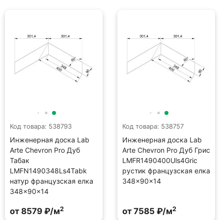
Код товара: 538793
Код товара: 538757
Инженерная доска Lab
Инженерная доска Lab
Arte Chevron Pro Дуб
Arte Chevron Pro Дуб Грис
Табак
LMFR1490400Uls4Gric
LMFN1490348Ls4Tabk
рустик французская елка
натур французская елка
348×90×14
348×90×14
2
2
от 8579 ₽/м
от 7585 ₽/м