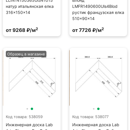
LLIN14150365UlS41015
Блонд
натур итальянская елка
LMFR1490600Uls4Blod
316×150×14
рустик французская елка
510×90×14
2
2
от 9268 ₽/м
от 7726 ₽/м
Образец в магазине
Код товара: 538059
Код товара: 538077
Инженерная доска Lab
Инженерная доска Lab