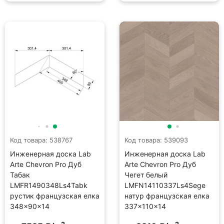
Код товара: 538767
Код товара: 539093
Инженерная доска Lab
Инженерная доска Lab
Arte Chevron Pro Дуб
Arte Chevron Pro Дуб
Табак
Чегет белый
LMFR1490348Ls4Tabk
LMFN14110337Ls4Sege
рустик французская елка
натур французская елка
348×90×14
337×110×14