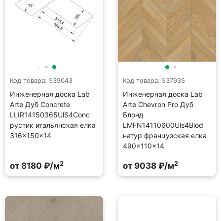
Код товара: 539043
Код товара: 537935
Инженерная доска Lab
Инженерная доска Lab
Arte Дуб Concrete
Arte Chevron Pro Дуб
LLIR14150365UlS4Conc
Блонд
рустик итальянская елка
LMFN14110600Uls4Blod
316×150×14
натур французская елка
490×110×14
2
2
от 8180 ₽/м
от 9038 ₽/м